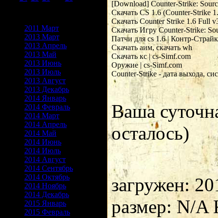
[Download] Counter-Strike: Sourc
30
31
Скачать CS 1.6 (Counter-Strike 1
Архив записей
Скачать Counter Strike 1.6 Full v
2011 Март
Скачать Игру Counter-Strike: Sour
2013 Март
Патчи для cs 1.6 | Контр-Страйк 1
2013 Апрель
Скачать аим, скачать wh

2013 Май
Скачать кс | cs-Simf.com

2013 Июнь
Оружие | cs-Simf.com

2013 Июль
Counter-Strike - дата выхода, си
2013 Август
2013 Декабрь
2014 Январь
Ваша суточн
2014 Февраль
2014 Март
2014 Апрель
осталось)
2014 Май
2014 Июнь
2014 Июль
2014 Август
2014 Сентябрь
2014 Октябрь
загружен: 20
2014 Ноябрь
2014 Декабрь
размер: N/A
2015 Январь
2015 Февраль