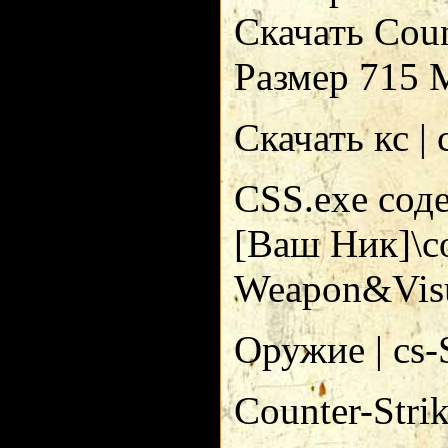
Скачать Coun
Размер 715 
Скачать кс |
CSS.exe соде
[Ваш Ник]\co
Weapon&Visua
Оружие | cs
Counter-Stri