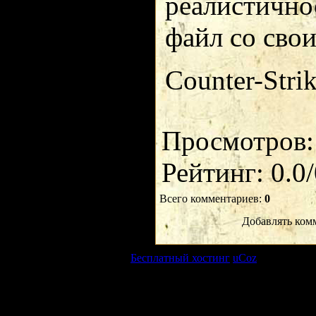
реалистичнос
файл со сво
Counter-Strik
Просмотров
Рейтинг
:
0.0
/
Всего комментариев
:
0
Добавлять ком
Copyright MyCorp © 2026
|
Бесплатный хостинг
uCoz