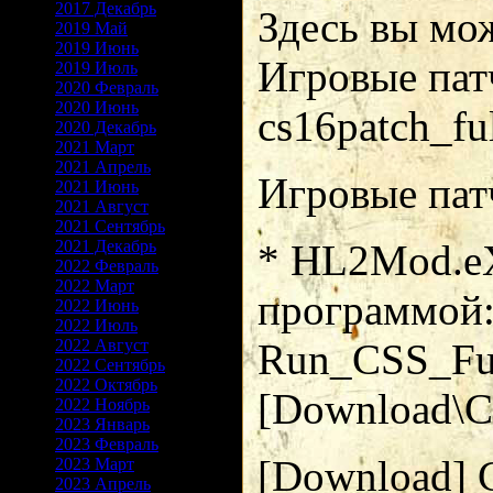
2017 Декабрь
Здесь вы мож
2019 Май
2019 Июнь
Игровые патчи
2019 Июль
2020 Февраль
2020 Июнь
cs16patch_fu
2020 Декабрь
2021 Март
2021 Апрель
Игровые патч
2021 Июнь
2021 Август
2021 Сентябрь
2021 Декабрь
* HL2Mod.e
2022 Февраль
2022 Март
программой:
2022 Июнь
2022 Июль
2022 Август
Run_CSS_Full
2022 Сентябрь
2022 Октябрь
[Download\Ска
2022 Ноябрь
2023 Январь
2023 Февраль
[Download] C
2023 Март
2023 Апрель