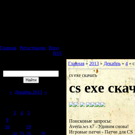
Пятница, 07.08.2026, 20:59
Юридическая фирма
Особое Мнение
Главная
|
Регистрация
|
Вход
Приветствую Вас
Гость
|
RSS
Главная
»
2013
»
Декабрь
»
4
» c
Поиск
cs exe скачать
cs exe ска
Календарь
«
Декабрь 2013
»
Пн
Вт
Ср
Чт
Пт
Сб
Вс
1
2
3
4
5
6
7
8
9
10
11
12
13
14
15
Поисковые запросы: 

Averia.ws x7 - Удивим снова!

16
17
18
19
20
21
22
Игровые патчи - Патчи для CS 1.6
23
24
25
26
27
28
29