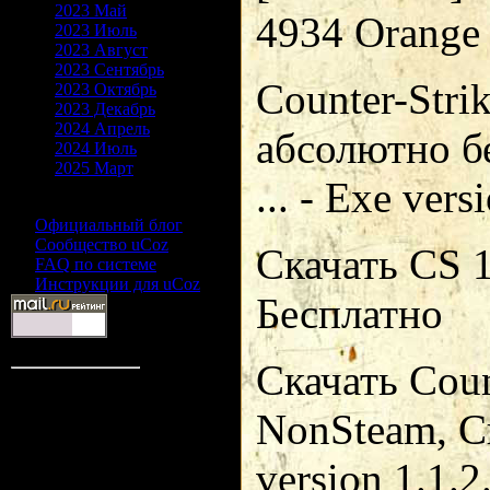
2023 Май
4934 Orange 
2023 Июль
2023 Август
2023 Сентябрь
Counter-Stri
2023 Октябрь
2023 Декабрь
2024 Апрель
абсолютно б
2024 Июль
2025 Март
... - Exe vers
Друзья сайта
Официальный блог
Сообщество uCoz
Скачать CS 1
FAQ по системе
Инструкции для uCoz
Бесплатно
Статистика
Скачать Count
Онлайн всего:
1
Гостей:
1
NonSteam, Ск
Пользователей:
0
version 1.1.2