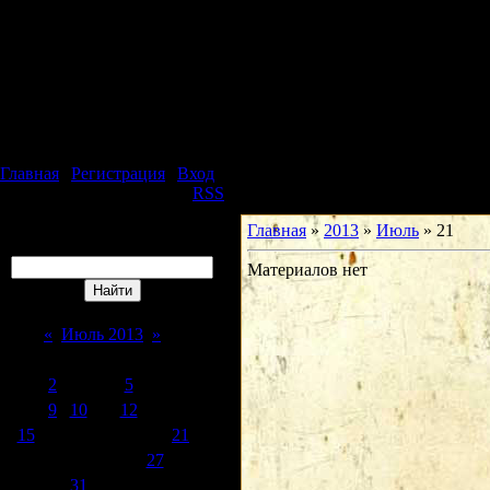
Суббота, 08.08.2026, 22:37
Юридическая фирма
Особое Мнение
Главная
|
Регистрация
|
Вход
Приветствую Вас
Гость
|
RSS
Главная
»
2013
»
Июль
»
21
Поиск
Материалов нет
Календарь
«
Июль 2013
»
Пн
Вт
Ср
Чт
Пт
Сб
Вс
1
2
3
4
5
6
7
8
9
10
11
12
13
14
15
16
17
18
19
20
21
22
23
24
25
26
27
28
29
30
31