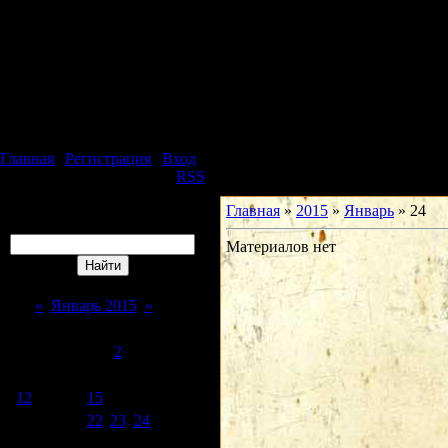
Пятница, 07.08.2026, 06:56
Юридическая фирма
Особое Мнение
Главная
|
Регистрация
|
Вход
Приветствую Вас
Гость
|
RSS
Главная
»
2015
»
Январь
»
24
Поиск
Материалов нет
Календарь
«
Январь 2015
»
Пн
Вт
Ср
Чт
Пт
Сб
Вс
1
2
3
4
5
6
7
8
9
10
11
12
13
14
15
16
17
18
19
20
21
22
23
24
25
26
27
28
29
30
31