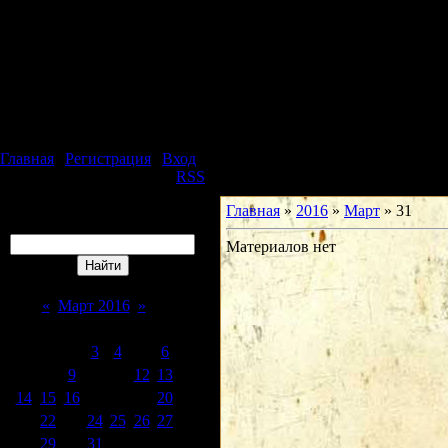
Суббота, 08.08.2026, 20:12
Юридическая фирма
Особое Мнение
Главная
|
Регистрация
|
Вход
Приветствую Вас
Гость
|
RSS
Главная
»
2016
»
Март
»
31
Поиск
Материалов нет
Календарь
«
Март 2016
»
Пн
Вт
Ср
Чт
Пт
Сб
Вс
1
2
3
4
5
6
7
8
9
10
11
12
13
14
15
16
17
18
19
20
21
22
23
24
25
26
27
28
29
30
31